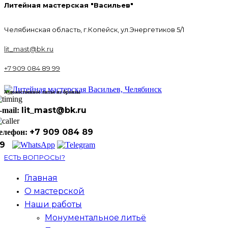
Литейная мастерская "Васильев"
Челябинская область, г.Копейск, ул.Энергетиков 5/1
lit_mast@bk.ru
+7 909 084 89 99
Художественное литье из бронзы
lit_mast@bk.ru
-mail:
+7 909 084 89
елефон:
9
ЕСТЬ ВОПРОСЫ?
Главная
О мастерской
Наши работы
Монументальное литьё