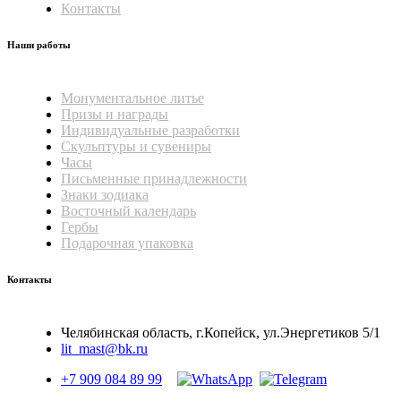
Контакты
Наши работы
Монументальное литье
Призы и награды
Индивидуальные разработки
Скульптуры и сувениры
Часы
Письменные принадлежности
Знаки зодиака
Восточный календарь
Гербы
Подарочная упаковка
Контакты
Челябинская область, г.Копейск, ул.Энергетиков 5/1
lit_mast@bk.ru
+7 909 084 89 99