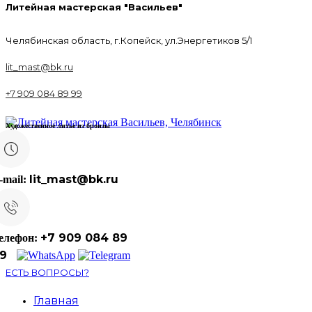
Литейная мастерская "Васильев"
Челябинская область, г.Копейск, ул.Энергетиков 5/1
lit_mast@bk.ru
+7 909 084 89 99
Художественное литье из бронзы
lit_mast@bk.ru
-mail:
+7 909 084 89
елефон:
9
ЕСТЬ ВОПРОСЫ?
Главная